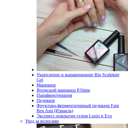
Укрепление и выравнивание Bio Sculpture
Gel
Маникюр
Японский маникюр P.Shine
Парафинотерапия
Педикюр
Фруктово-ферментативный педикюр Fani
Ben Ami (Израиль)
Экспресс-покрытие гелем Luxio и Evo
Уход за волосами