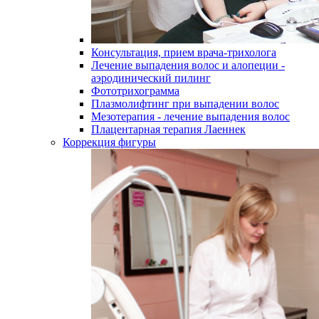
Консультация, прием врача-трихолога
Лечение выпадения волос и алопеции -
аэродинический пилинг
Фототрихограмма
Плазмолифтинг при выпадении волос
Мезотерапия - лечение выпадения волос
Плацентарная терапия Лаеннек
Коррекция фигуры