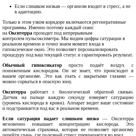
Если слишком низкая — организм входит в стресс, а не
в адаптацию.
Только в этом узком коридоре включаются регенеративные
программы. Именно поэтому каждый сеанс
на
Окситерра
проходит под непрерывным
контролем
пульсоксиметра
. Мы видим цифры сатурации в
реальном времени и точно знаем момент входа в
гипоксическое окно. Это позволяет персонализировать
процедуру под ваш текущий статус и гарантировать результат.
Обычный гипоксикатор
просто подаёт воздух с
пониженным кислородом. Он не знает, что происходит в
вашем организме. Это как ехать с закрытыми глазами —
можно сорваться в опасную зону.
Окситерра
работает с биологической обратной связью.
Датчик на пальце каждую секунду измеряет сатурацию
(уровень кислорода в крови). Аппарат видит ваше состояние
и подстраивается под вас в реальном времени.
Если сатурация падает слишком низко
— Окситерра
мгновенно повышает концентрацию кислорода. Это
автоматическая страховка, которая не позволяет организму
перейти грань, где полезный стресс превращается во вред.