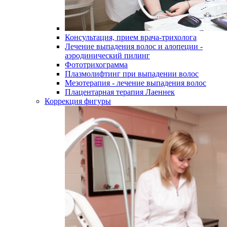
Консультация, прием врача-трихолога
Лечение выпадения волос и алопеции -
аэродинический пилинг
Фототрихограмма
Плазмолифтинг при выпадении волос
Мезотерапия - лечение выпадения волос
Плацентарная терапия Лаеннек
Коррекция фигуры