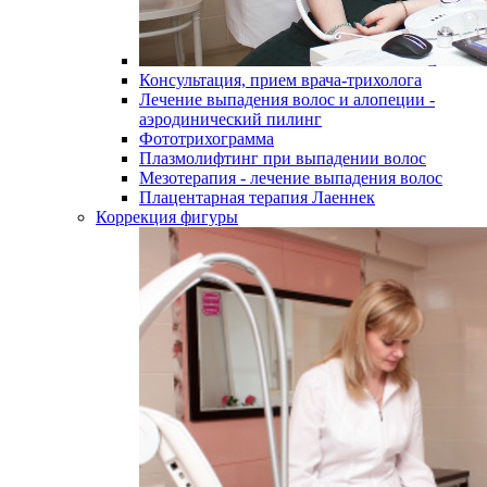
Консультация, прием врача-трихолога
Лечение выпадения волос и алопеции -
аэродинический пилинг
Фототрихограмма
Плазмолифтинг при выпадении волос
Мезотерапия - лечение выпадения волос
Плацентарная терапия Лаеннек
Коррекция фигуры