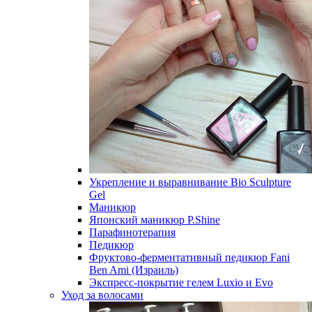
Укрепление и выравнивание Bio Sculpture
Gel
Маникюр
Японский маникюр P.Shine
Парафинотерапия
Педикюр
Фруктово-ферментативный педикюр Fani
Ben Ami (Израиль)
Экспресс-покрытие гелем Luxio и Evo
Уход за волосами