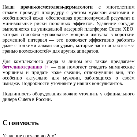
Наши
врачи-косметологи-дерматологи
с многолетним
стажем проведут процедуру с учётом мужской анатомии и
особенностей кожи, обеспечивая
прогнозируемый результат и
минимальные риски
побочных эффектов. Удаление сосудов
выполняется на уникальной лазерной платформе Cutera XEO,
которая способна «упаковать» мощный импульс в короткий
временной интервал — это позволяет эффективно работать
даже с тонкими алыми сосудами, которые часто остаются «за
гранью возможностей» для других аппаратов.
Для комплексного ухода за лицом мы также предлагаем
ботулинотерапию
✨
— она помогает сгладить мимические
морщины и придать коже свежий, отдохнувший вид, что
особенно актуально для мужчин, заботящихся о своём
имидже. Подробности уточняйте у наших консультантов.
Подлинность оборудования можно уточнить у официального
дилера Cutera в России.
Стоимость
Удаление сосудов до 2см²