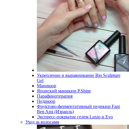
Укрепление и выравнивание Bio Sculpture
Gel
Маникюр
Японский маникюр P.Shine
Парафинотерапия
Педикюр
Фруктово-ферментативный педикюр Fani
Ben Ami (Израиль)
Экспресс-покрытие гелем Luxio и Evo
Уход за волосами