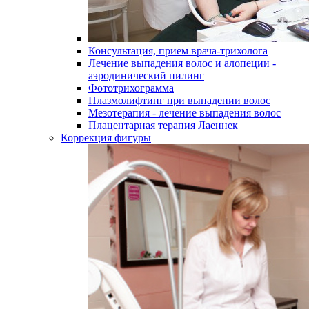
Консультация, прием врача-трихолога
Лечение выпадения волос и алопеции -
аэродинический пилинг
Фототрихограмма
Плазмолифтинг при выпадении волос
Мезотерапия - лечение выпадения волос
Плацентарная терапия Лаеннек
Коррекция фигуры