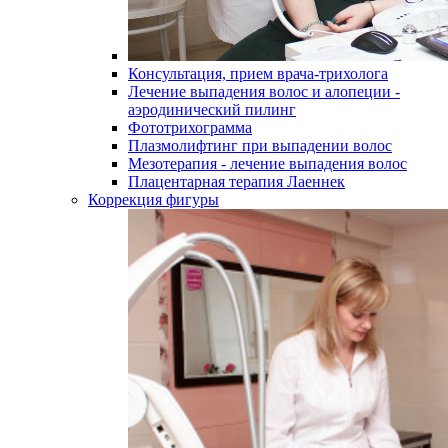
Консультация, прием врача-трихолога
Лечение выпадения волос и алопеции -
аэродинический пилинг
Фототрихограмма
Плазмолифтинг при выпадении волос
Мезотерапия - лечение выпадения волос
Плацентарная терапия Лаеннек
Коррекция фигуры