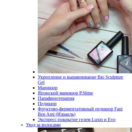
Укрепление и выравнивание Bio Sculpture
Gel
Маникюр
Японский маникюр P.Shine
Парафинотерапия
Педикюр
Фруктово-ферментативный педикюр Fani
Ben Ami (Израиль)
Экспресс-покрытие гелем Luxio и Evo
Уход за волосами