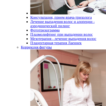
Консультация, прием врача-трихолога
Лечение выпадения волос и алопеции -
аэродинический пилинг
Фототрихограмма
Плазмолифтинг при выпадении волос
Мезотерапия - лечение выпадения волос
Плацентарная терапия Лаеннек
Коррекция фигуры