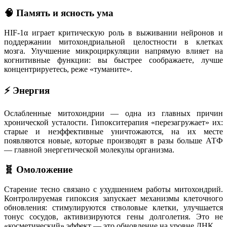
🧠 Память и ясность ума
HIF-1α играет критическую роль в выживании нейронов и
поддержании митохондриальной целостности в клетках
мозга
. Улучшение микроциркуляции напрямую влияет на
когнитивные функции: вы быстрее соображаете, лучше
концентрируетесь, реже «туманите»
.
⚡ Энергия
Ослабленные митохондрии — одна из главных причин
хронической усталости
. Гипокситерапия «перезагружает» их:
старые и неэффективные уничтожаются, на их месте
появляются новые, которые производят в разы больше АТФ
— главной энергетической молекулы организма
.
🧬 Омоложение
Старение тесно связано с ухудшением работы митохондрий
.
Контролируемая гипоксия запускает механизмы клеточного
обновления: стимулируются стволовые клетки
, улучшается
тонус сосудов, активизируются гены долголетия
. Это не
«косметический» эффект — это обновление на уровне ДНК.