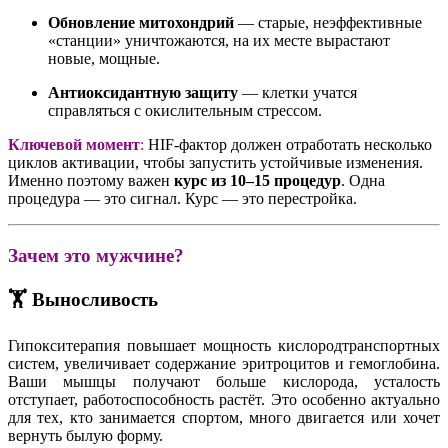
Обновление митохондрий
— старые, неэффективные
«станции» уничтожаются, на их месте вырастают
новые, мощные
.
Антиоксидантную защиту
— клетки учатся
справляться с окислительным стрессом
.
Ключевой момент
:
HIF-фактор должен отработать несколько
циклов активации, чтобы запустить устойчивые изменения.
Именно поэтому важен
курс из 10–15 процедур
. Одна
процедура — это сигнал. Курс — это перестройка.
Зачем это мужчине?
🏋️ Выносливость
Гипокситерапия повышает мощность кислородтранспортных
систем, увеличивает содержание эритроцитов и гемоглобина
.
Ваши мышцы получают больше кислорода, усталость
отступает, работоспособность растёт. Это особенно актуально
для тех, кто занимается спортом, много двигается или хочет
вернуть былую форму
.