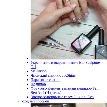
Укрепление и выравнивание Bio Sculpture
Gel
Маникюр
Японский маникюр P.Shine
Парафинотерапия
Педикюр
Фруктово-ферментативный педикюр Fani
Ben Ami (Израиль)
Экспресс-покрытие гелем Luxio и Evo
Уход за волосами