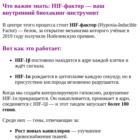
Что важно знать: HIF-фактор — ваш
внутренний биохакинг-инструмент
В центре этого процесса стоит
HIF-фактор
(Hypoxia-Inducible
Factor) — белок, за открытие механизма которого учёные в
2019 году получили Нобелевскую премию
.
Вот как это работает:
HIF-1β
постоянно находится в ядре каждой клетки и
ждёт сигнала.
HIF-1α
рождается в цитоплазме каждую секунду, но в
присутствии кислорода мгновенно разрушается
.
Когда мы создаём контролируемую гипоксию, разрушение
HIF-1α прекращается. Он накапливается, проникает в ядро,
соединяется с HIF-1β — и этот тандем запускает
более 100
генов
.
Среди них — гены, отвечающие за:
Рост новых капилляров
— улучшение
кровоснабжения тканей
.