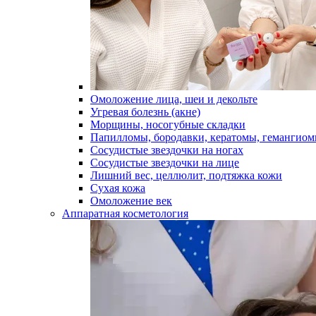
Омоложение лица, шеи и декольте
Угревая болезнь (акне)
Морщины, носогубные складки
Папилломы, бородавки, кератомы, гемангио
Сосудистые звездочки на ногах
Сосудистые звездочки на лице
Лишний вес, целлюлит, подтяжка кожи
Сухая кожа
Омоложение век
Аппаратная косметология