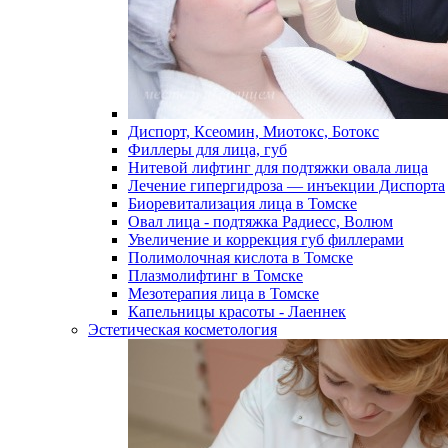
Диспорт, Ксеомин, Миотокс, Ботокс
Филлеры для лица, губ
Нитевой лифтинг для подтяжки овала лица
Лечение гипергидроза — инъекции Диспорта
Биоревитализация лица в Томске
Овал лица - подтяжка Радиесс, Волюм
Увеличение и коррекция губ филлерами
Полимолочная кислота в Томске
Плазмолифтинг в Томске
Мезотерапия лица в Томске
Капельницы красоты - Лаеннек
Эстетическая косметология