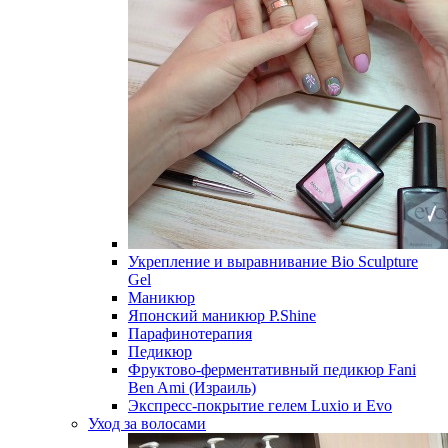
Укрепление и выравнивание Bio Sculpture
Gel
Маникюр
Японский маникюр P.Shine
Парафинотерапия
Педикюр
Фруктово-ферментативный педикюр Fani
Ben Ami (Израиль)
Экспресс-покрытие гелем Luxio и Evo
Уход за волосами