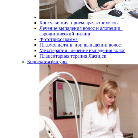
Консультация, прием врача-трихолога
Лечение выпадения волос и алопеции -
аэродинический пилинг
Фототрихограмма
Плазмолифтинг при выпадении волос
Мезотерапия - лечение выпадения волос
Плацентарная терапия Лаеннек
Коррекция фигуры