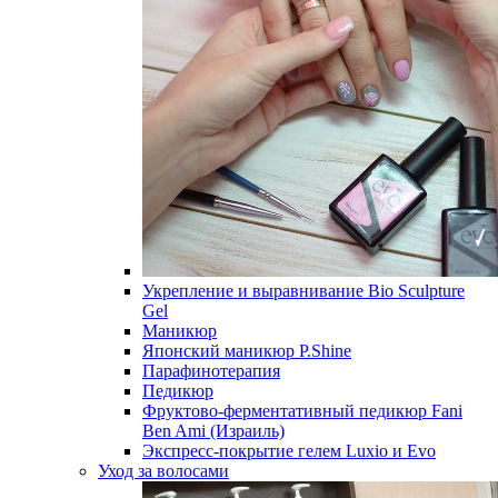
Укрепление и выравнивание Bio Sculpture
Gel
Маникюр
Японский маникюр P.Shine
Парафинотерапия
Педикюр
Фруктово-ферментативный педикюр Fani
Ben Ami (Израиль)
Экспресс-покрытие гелем Luxio и Evo
Уход за волосами