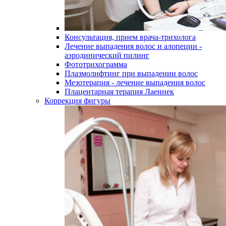
Консультация, прием врача-трихолога
Лечение выпадения волос и алопеции -
аэродинический пилинг
Фототрихограмма
Плазмолифтинг при выпадении волос
Мезотерапия - лечение выпадения волос
Плацентарная терапия Лаеннек
Коррекция фигуры