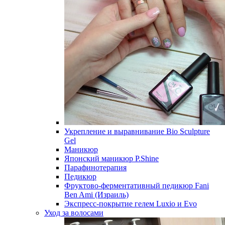
Укрепление и выравнивание Bio Sculpture
Gel
Маникюр
Японский маникюр P.Shine
Парафинотерапия
Педикюр
Фруктово-ферментативный педикюр Fani
Ben Ami (Израиль)
Экспресс-покрытие гелем Luxio и Evo
Уход за волосами