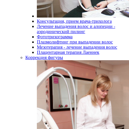
Консультация, прием врача-трихолога
Лечение выпадения волос и алопеции -
аэродинический пилинг
Фототрихограмма
Плазмолифтинг при выпадении волос
Мезотерапия - лечение выпадения волос
Плацентарная терапия Лаеннек
Коррекция фигуры