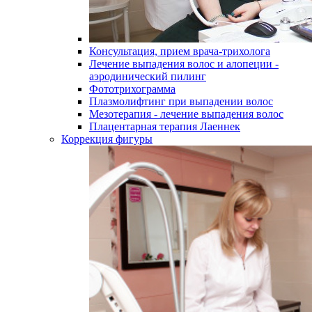
Консультация, прием врача-трихолога
Лечение выпадения волос и алопеции -
аэродинический пилинг
Фототрихограмма
Плазмолифтинг при выпадении волос
Мезотерапия - лечение выпадения волос
Плацентарная терапия Лаеннек
Коррекция фигуры