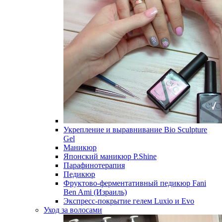
Укрепление и выравнивание Bio Sculpture
Gel
Маникюр
Японский маникюр P.Shine
Парафинотерапия
Педикюр
Фруктово-ферментативный педикюр Fani
Ben Ami (Израиль)
Экспресс-покрытие гелем Luxio и Evo
Уход за волосами