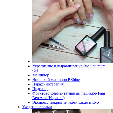
Укрепление и выравнивание Bio Sculpture
Gel
Маникюр
Японский маникюр P.Shine
Парафинотерапия
Педикюр
Фруктово-ферментативный педикюр Fani
Ben Ami (Израиль)
Экспресс-покрытие гелем Luxio и Evo
Уход за волосами