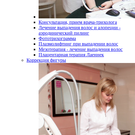
Консультация, прием врача-трихолога
Лечение выпадения волос и алопеции -
аэродинический пилинг
Фототрихограмма
Плазмолифтинг при выпадении волос
Мезотерапия - лечение выпадения волос
Плацентарная терапия Лаеннек
Коррекция фигуры