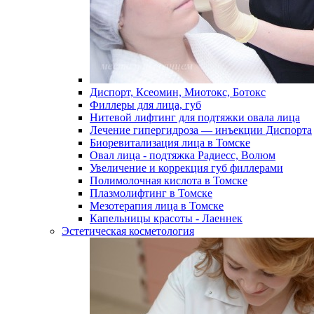
Диспорт, Ксеомин, Миотокс, Ботокс
Филлеры для лица, губ
Нитевой лифтинг для подтяжки овала лица
Лечение гипергидроза — инъекции Диспорта
Биоревитализация лица в Томске
Овал лица - подтяжка Радиесс, Волюм
Увеличение и коррекция губ филлерами
Полимолочная кислота в Томске
Плазмолифтинг в Томске
Мезотерапия лица в Томске
Капельницы красоты - Лаеннек
Эстетическая косметология