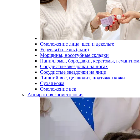
Омоложение лица, шеи и декольте
Угревая болезнь (акне)
Морщины, носогубные складки
Папилломы, бородавки, кератомы, гемангио
Сосудистые звездочки на ногах
Сосудистые звездочки на лице
Лишний вес, целлюлит, подтяжка кожи
Сухая кожа
Омоложение век
Аппаратная косметология